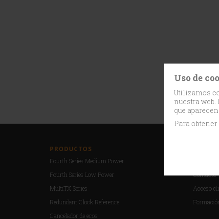
Uso de co
Utilizamos co
nuestra web. 
que aparecen
Para obtener
PRODUCTOS
SOPOR
Fourth Series Medium Power
Atención a
Fourth Series Low Power
Contacto
MultiTX Series
Acceso cli
Redundant Clock Reference
Formació
Cancelador de ecos