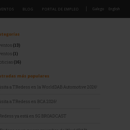
Galego
English
EVENTOS
BLOG
PORTAL DE EMPLEO
ategorías
ventos
(13)
ventos
(1)
oticias
(16)
ntradas más populares
Visita a TRedess en la WorldDAB Automotive 2026!
isita a TRedess en BCA 2026!
Redess ya está en 5G BROADCAST