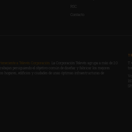
RSC
Contacto
T
eneciente a Televés Corporación.
La Corporación Televés agrupa a más de 20
T 
rabajan persiguiendo el objetivo común de diseñar y fabricar los mejores
tr
los hogares, edificios y ciudades de unas óptimas infraestructuras de
Vo
15
SP