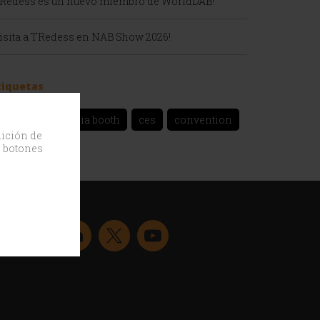
TRedess es un nuevo miembro de WorldDAB!
Visita a TRedess en NAB Show 2026!
tiquetas
bca broadcast asia booth
ces
convention
dición de
DAB
event
s botones