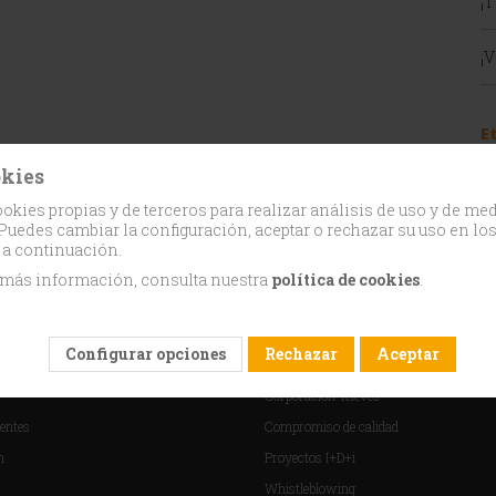
¡
¡
E
okies
okies propias y de terceros para realizar análisis de uso y de me
Puedes cambiar la configuración, aceptar o rechazar su uso en lo
 a continuación.
 más información, consulta nuestra
política de cookies
.
TE
NOSOTROS
Configurar opciones
Rechazar
Aceptar
l cliente
Sobre TRedess
Corporación Televés
entes
Compromiso de calidad
n
Proyectos I+D+i
Whistleblowing