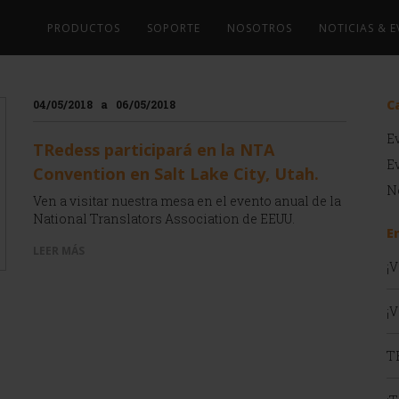
PRODUCTOS
SOPORTE
NOSOTROS
NOTICIAS & 
C
04/05/2018
a
06/05/2018
E
TRedess participará en la NTA
E
Convention en Salt Lake City, Utah.
N
Ven a visitar nuestra mesa en el evento anual de la
National Translators Association de EEUU.
E
LEER MÁS
¡
¡V
T