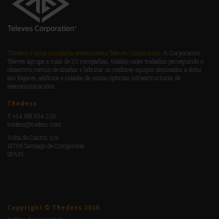
TRedess é unha compañía pertencente a Televés Corporación.
A Corporación
Televés agrupa a máis de 20 compañías, tódalas cales traballan perseguindo o
obxectivo común de diseñar e fabricar os mellores equipos destinados a dotar
aos fogares, edificios e cidades de unhas óptimas infraestructuras de
telecomunicacións.
TRedess
T +34 981 534 203
tredess@tredess.com
Volta do Castro, s/n
15706 Santiago de Compostela
SPAIN
Copyright © TRedess 2020