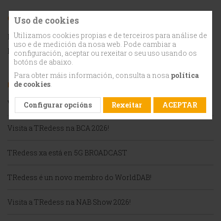
Categorías
Uso de cookies
Utilizamos cookies propias e de terceiros para análise de
Eventos
(12)
uso e de medición da nosa web. Pode cambiar a
Novas
(12)
configuración, aceptar ou rexeitar o seu uso usando os
botóns de abaixo.
Para obter máis información, consulta a nosa
política
de cookies
.
Entradas máis populares
Visita a TRedess na WorldDAB Automotive 2026!
Configurar opcións
Rexeitar
ACEPTAR
Visita a TRedess na BCA 2026!
TRedess xa está en 5G BROADCAST
TRedess é un novo membro do WorldDAB!
Visita a TRedess na NAB Show 2026!