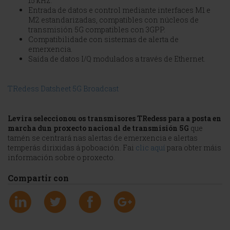
15 kHz.
Entrada de datos e control mediante interfaces M1 e
M2 estandarizadas, compatibles con núcleos de
transmisión 5G compatibles con 3GPP.
Compatibilidade con sistemas de alerta de
emerxencia.
Saída de datos I/Q modulados a través de Ethernet.
TRedess Datsheet 5G Broadcast
Levira seleccionou os transmisores TRedess para a posta en
marcha dun proxecto nacional de transmisión 5G
que
tamén se centrará nas alertas de emerxencia e alertas
temperás dirixidas á poboación.
Fai
clic aquí
para obter máis
información sobre o proxecto.
Compartir con