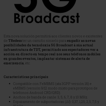
Esta nova solución permitirá aos clientes novos e existentes
de
TRedess
ter un camiño sinxelo para
engadir as novas
posibilidades da tecnoloxía 5G Broadcast á súa actual
infraestrutura de TDT, permitindo aos espectadores ver a
acción en directo en tempo real nos seus teléfonos móbiles
en grandes eventos, implantar sistemas de alerta de
emerxencia
, etc.
Características principais
:
Compatible con FeMBMS (ata 3GPP versión 18) e
eMBMS (versión 9/12 modo mixto para prototipos de
teléfonos Android CRD/QRD).
Anchos de banda de canle: 3, 5, 6, 7, 8 y 10 MHz.
Espazamento de subportadoras (Δf): 0,37, 1,25, 2,5, 7,5 y