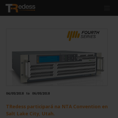
Skip
Toggl
to
navig
main
content
04/05/2018
to
06/05/2018
TRedess participará na NTA Convention en
Salt Lake City, Utah.